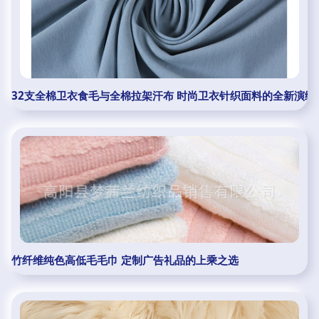
32支全棉卫衣食毛与全棉拉架汗布 时尚卫衣针织面料的全新演绎
竹纤维纯色高低毛毛巾 定制广告礼品的上乘之选