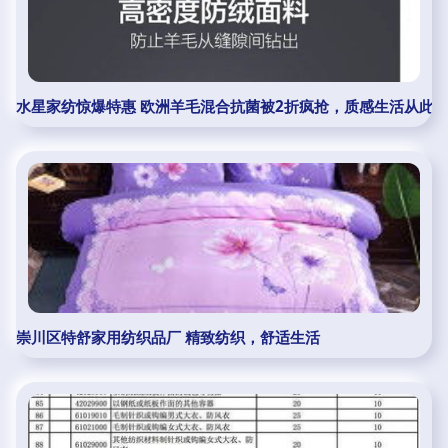
水星家纺惊爆特惠 欧洲羊毛混合抗菌被2折疯抢，质感生活从此
崇川区特舒家用纺织品厂 精致纺织，舒适生活