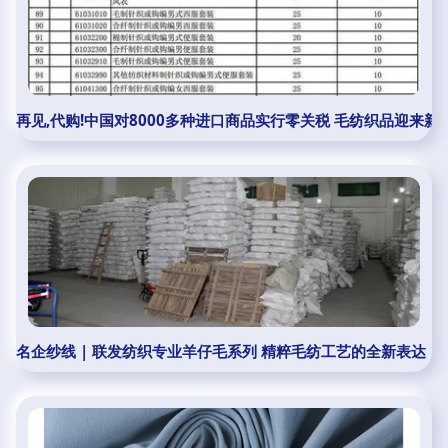
再见,代购!中国对8000多种进口商品实行零关税 毛纺织品迎来新
名企纱线 | 联发纺织专业羊仔毛系列 精粹毛纺工艺的全新表达