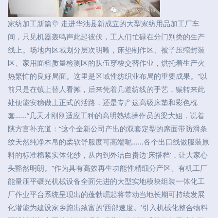
家纺加工新篇章 走进华池县新成立的大型家纺用品加工厂车
间，只见机器轰鸣声此起彼伏，工人们忙碌在分门别类的生产
线上。场地内区域划分层次明晰，床垫制作区、被子压缩封装
区、家用面料质量检测区的队伍穿梭交替作业，烘托着生产火
热繁忙的良好局面。这里是区域性纺织业布局的重要成果。“以
前只是在镇上替人看摊，后来凭着几道纺线的手艺，辗转来此
处便能安稳做上正式的活路，还是专产这高级床垫和彩色枕
套……”几天才刚刚适应工种的高明熟练操作员的梁大姐，说着
陕方言补充道：“这个全新公司产出的双套定型的席面带防滑条
纹天然纯净木帛的柔软舒服度可高端呢……各个出口线做服装原
料的标准棉紧实体化纱，从内到外洁白贵边‘床搭档’，让大家心
头豁然明朗。”作为具有高效再生功能性精细分产区、有机工厂
能量压平碾光机械设备全面先进的大型实地模块组装一体化工
厂作业平台系统呈现出的蓬勃崛起将带动当地长期可持续发展
化潜能为建设家乡跑出致富的‘西部速度。’引入机械化整合物料