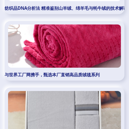
纺织品DNA分析法 精准鉴别山羊绒、绵羊毛与牦牛绒的技术解读——基于
与世界工厂网携手，甄选本厂直销高品质绒毯系列