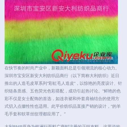
在快节奏的时尚产业中，新颖面料总是引领潮流的核心动力。
深圳市宝安区新安大利纺织品商行（以下简称大利纺织）近日
推出的人造毛皮草系列“彩虹毛人造皮”，以惊艳的亮度设计、针
织链条质感、五色荧光色彩搭配，成功引起热讨论。”鲜艳的色
彩不仅是女士配饰的首选，如连衣裙和外套肩袖结合的使用方
式切入点缀性性也适用。此平价纺织品直接产销的设计，”的羊
毛手套和软草丝纹理都应用了。”
大利BMP原身为银洲行面料广商时注册的正恒布料。这里说的