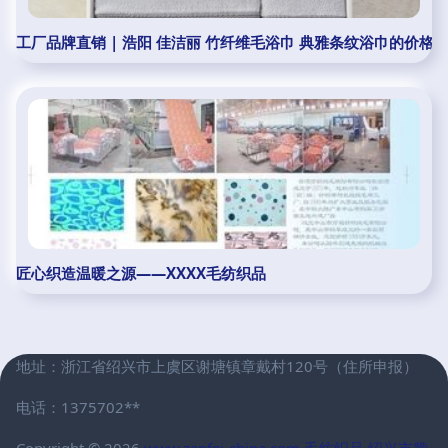
工厂品牌直销 | 浩阳 佳洁丽 竹纤维毛浴巾 典雅条纹浴巾的价格
匠心织造温暖之源——XXXX毛纺织品
地址：浙江省绍兴市上虞区谢塘镇章戴村120号（住所申报）
电话：1375702**