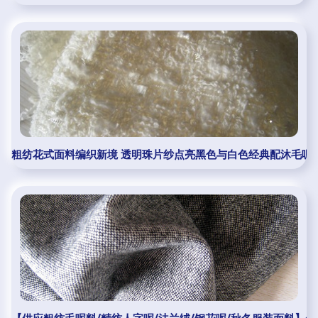
粗纺花式面料编织新境 透明珠片纱点亮黑色与白色经典配沐毛呢