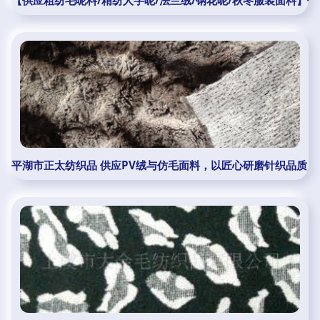
【供应粗纺毛呢料/精纺人字呢/法兰绒/钢花呢/秋冬服装面料】价格
平湖市正太纺织品 供应PV绒与仿毛面料，以匠心研磨针织品质